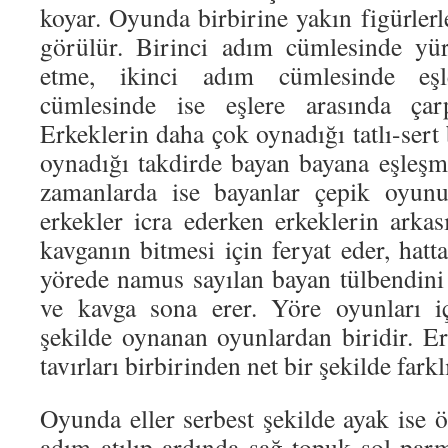
koyar. Oyunda birbirine yakın figürler
görülür. Birinci adım cümlesinde yü
etme, ikinci adım cümlesinde eş
cümlesinde ise eşlere arasında çarp
Erkeklerin daha çok oynadığı tatlı-sert
oynadığı takdirde bayan bayana eşleş
zamanlarda ise bayanlar çepik oyu
erkekler icra ederken erkeklerin arka
kavganın bitmesi için feryat eder, hatt
yörede namus sayılan bayan tülbendini 
ve kavga sona erer. Yöre oyunları iç
şekilde oynanan oyunlardan biridir. Er
tavırları birbirinden net bir şekilde fark
Oyunda eller serbest şekilde ayak ise 
adım atılıp ardında sağ topuk sol pa