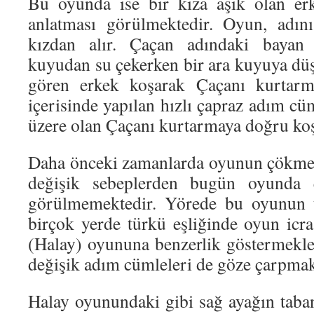
Bu oyunda ise bir kıza aşık olan erk
anlatması görülmektedir. Oyun, adın
kızdan alır. Çaçan adındaki bayan
kuyudan su çekerken bir ara kuyuya düş
gören erkek koşarak Çaçanı kurtarma
içerisinde yapılan hızlı çapraz adım c
üzere olan Çaçanı kurtarmaya doğru koş
Daha önceki zamanlarda oyunun çökme 
değişik sebeplerden bugün oyunda
görülmemektedir. Yörede bu oyunun t
birçok yerde türkü eşliğinde oyun icr
(Halay) oyununa benzerlik göstermekl
değişik adım cümleleri de göze çarpmak
Halay oyunundaki gibi sağ ayağın taban