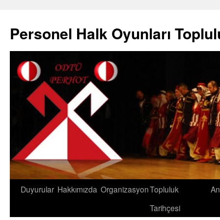
Skip
to
Personel Halk Oyunları Toplu
content
Duyurular
Hakkımızda
Organizasyon
Topluluk
An
Tarihçesi