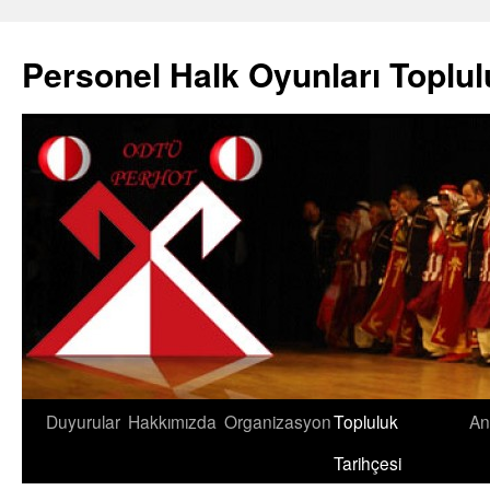
Skip
to
Personel Halk Oyunları Toplu
content
Duyurular
Hakkımızda
Organizasyon
Topluluk
An
Tarihçesi