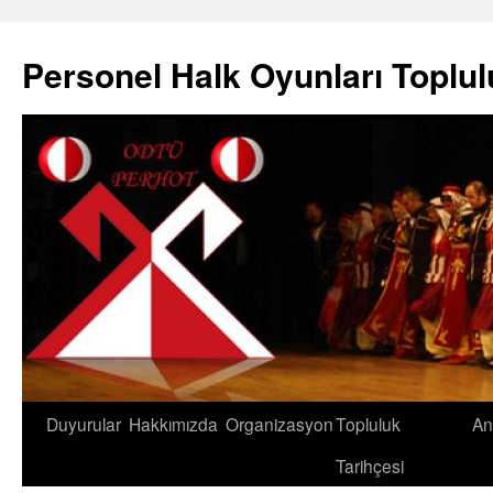
Skip
to
Personel Halk Oyunları Toplu
content
Duyurular
Hakkımızda
Organizasyon
Topluluk
An
Tarihçesi